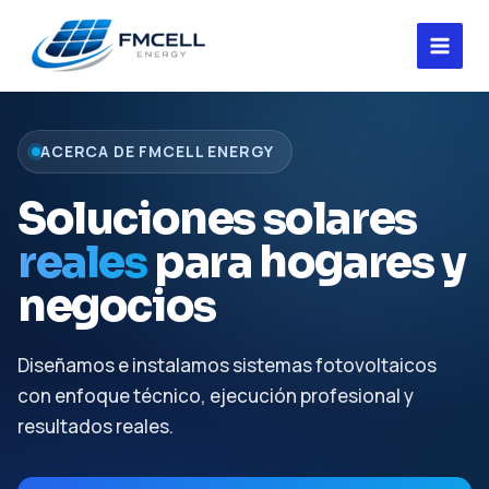
Ir
al
contenido
ACERCA DE FMCELL ENERGY
Soluciones solares
reales
para hogares y
negocios
Diseñamos e instalamos sistemas fotovoltaicos
con enfoque técnico, ejecución profesional y
resultados reales.